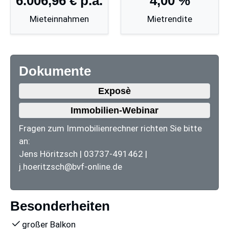
6.006,96 €
p.a.
4,00 %
Mieteinnahmen
Mietrendite
Dokumente
Exposè
Immobilien-Webinar
Fragen zum Immobilienrechner richten Sie bitte
an:
Jens Höritzsch |
03737-491462
|
j.hoeritzsch@bvf-online.de
Besonderheiten
großer Balkon