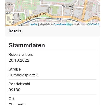
Leaflet
| Map data ©
OpenStreetMap
contributors,
CC-BY-SA
Details
Stammdaten
Reserviert bis
20.10.2022
Straße
Humboldtplatz 3
Postleitzahl
09130
Ort
Chemnitz