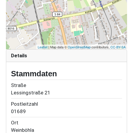
Leaflet
| Map data ©
OpenStreetMap
contributors,
CC-BY-SA
Details
Stammdaten
Straße
Lessingstraße 21
Postleitzahl
01689
Ort
Weinböhla